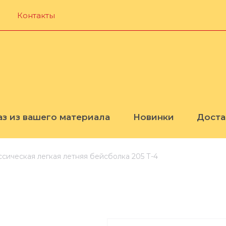
Контакты
аз из вашего материала
Новинки
Доста
ссическая легкая летняя бейсболка 205 Т-4