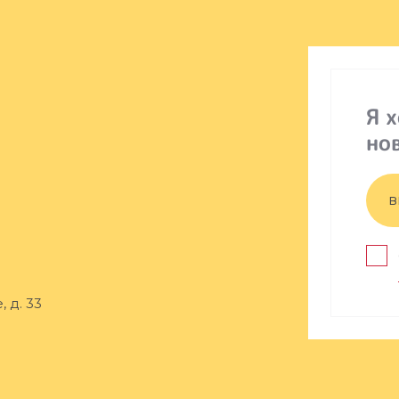
Я 
но
 д. 33